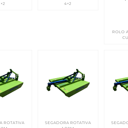
3×2
4×2
ROLO A
CU
A ROTATIVA
SEGADORA ROTATIVA
SEGADO