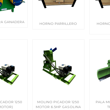
RA GANADERA
HORNO PARRILLERO
HORNO
ICADOR 1250
MOLINO PICADOR 1250
PALA M
 MOTOR)
MOTOR 6.5HP GASOLINA
T