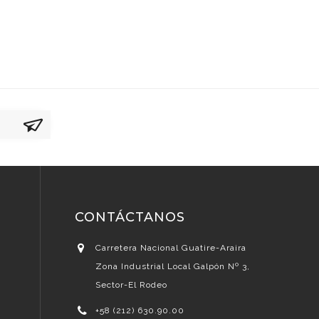
CONTÁCTANOS
Carretera Nacional Guatire-Araira
Zona Industrial Local Galpón Nº 3,
Sector-El Rodeo
+58 (212) 630.90.00