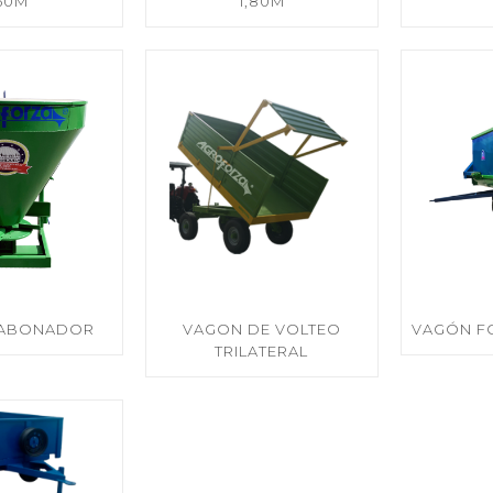
,60M
1,80M
ABONADOR
VAGON DE VOLTEO
VAGÓN F
TRILATERAL