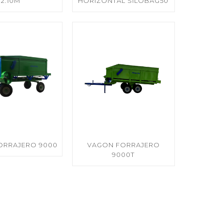
2.10M
HORIZONTAL SILOBAG50
ORRAJERO 9000
VAGON FORRAJERO
9000T