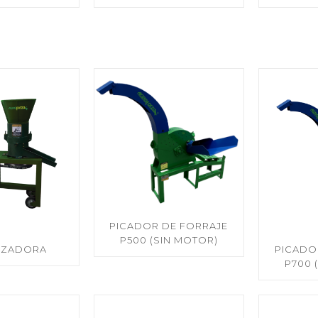
PICADOR DE FORRAJE
P500 (SIN MOTOR)
TIZADORA
PICADO
P700 