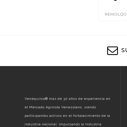
REMOLQU
S
Venequirca®️ más de 30 años de experiencia en
el Mercado Agrícola Venezolano, siendo
participantes activos en el fortalecimiento de la
industria nacional. Impulsando la Industria